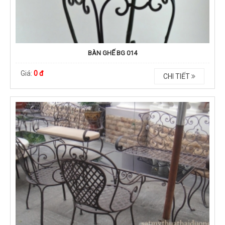
BÀN GHẾ BG 014
Giá:
0 đ
CHI TIẾT