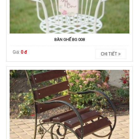
BÀN GHẾ BG 008
Giá:
0 đ
CHI TIẾT