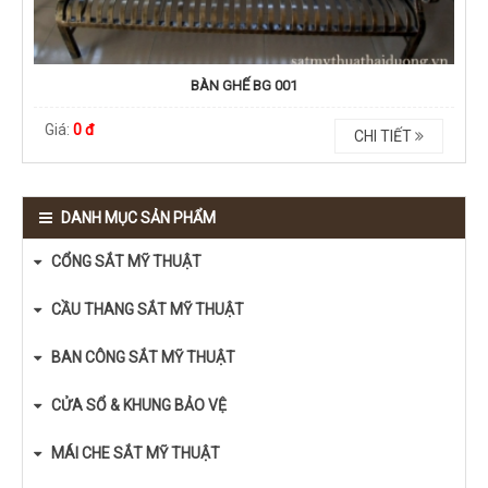
BÀN GHẾ BG 001
Giá:
0 đ
CHI TIẾT
DANH MỤC SẢN PHẨM
CỔNG SẮT MỸ THUẬT
CẦU THANG SẮT MỸ THUẬT
BAN CÔNG SẮT MỸ THUẬT
CỬA SỔ & KHUNG BẢO VỆ
MÁI CHE SẮT MỸ THUẬT