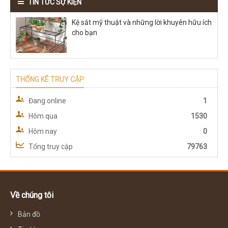
TIN TỨC SỰ KIỆN
Kệ sắt mỹ thuật và những lời khuyên hữu ích
cho bạn
THỐNG KÊ TRUY CẬP
Đang online
1
Hôm qua
1530
Hôm nay
0
Tổng truy cập
79763
Về chúng tôi
Bản đồ