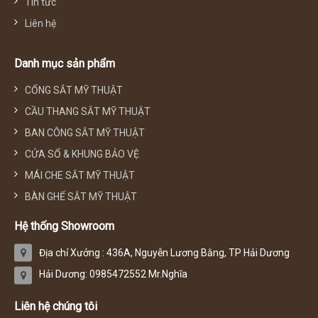
Tin tức
Liên hệ
Danh mục sản phẩm
CỔNG SẮT MỸ THUẬT
CẦU THANG SẮT MỸ THUẬT
BAN CÔNG SẮT MỸ THUẬT
CỬA SỔ & KHUNG BẢO VỆ
MÁI CHE SẮT MỸ THUẬT
BÀN GHẾ SẮT MỸ THUẬT
Hệ thống Showroom
Địa chỉ Xưởng : 436A, Nguyễn Lương Bằng, TP Hải Dương
Hải Dương: 0985472552 Mr.Nghĩa
Liên hệ chúng tôi