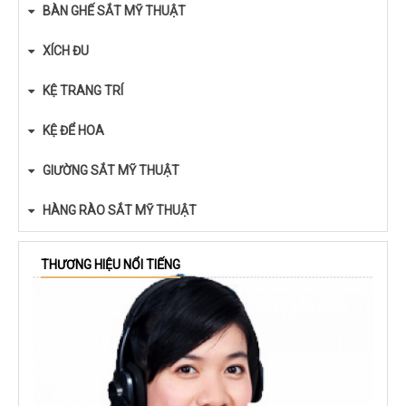
BÀN GHẾ SẮT MỸ THUẬT
XÍCH ĐU
KỆ TRANG TRÍ
KỆ ĐỂ HOA
GIƯỜNG SẮT MỸ THUẬT
HÀNG RÀO SẮT MỸ THUẬT
THƯƠNG HIỆU NỔI TIẾNG