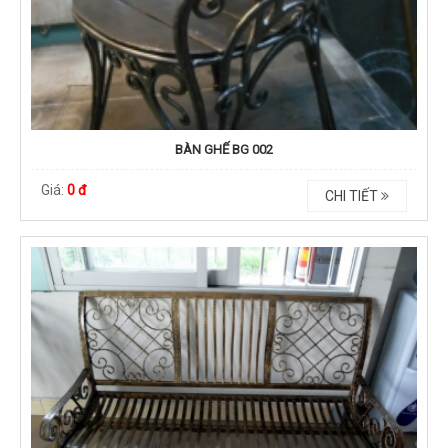
BÀN GHẾ BG 002
Giá:
0 đ
CHI TIẾT