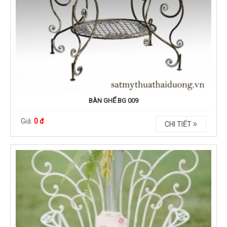
BÀN GHẾ BG 009
Giá:
0 đ
CHI TIẾT