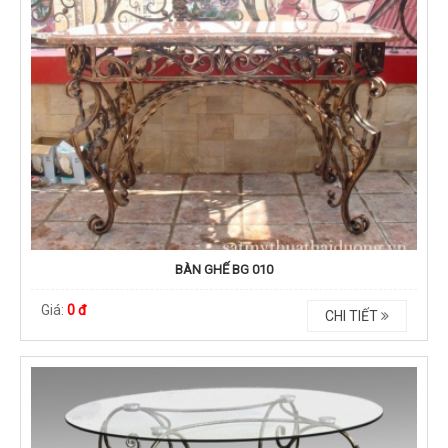
BÀN GHẾ BG 010
Giá:
0 đ
CHI TIẾT