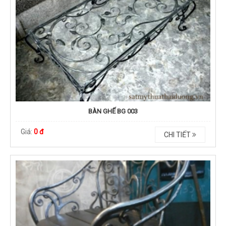
BÀN GHẾ BG 003
Giá:
0 đ
CHI TIẾT