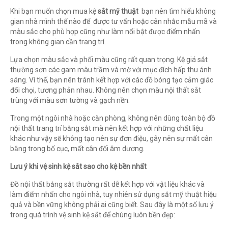
Khi bạn muốn chọn mua kệ
sắt mỹ thuậ
t
bạn nên tìm hiểu không
gian nhà mình thế nào để được tư vấn hoặc cân nhắc mẫu mã và
màu sắc cho phù hợp cũng như làm nổi bật được điểm nhấn
trong không gian cần trang trí.
Lựa chọn màu sắc và phối màu cũng rất quan trọng. Kệ giá sắt
thường sơn các gam màu trầm và mờ với mục đích hấp thu ánh
sáng. Vì thế, bạn nên tránh kết hợp với các đồ bóng tạo cảm giác
đối chọi, tương phản nhau. Không nên chọn màu nội thất sắt
trùng với màu sơn tường và gạch nền.
Trong một ngôi nhà hoặc căn phòng, không nên dùng toàn bộ đồ
nội thất trang trí bằng sắt mà nên kết hợp với những chất liệu
khác như vậy sẽ không tạo nên sự đơn điệu, gây nên sự mất cân
bằng trong bố cục, mất cân đối âm dương.
Lưu ý khi vệ sinh kệ sắt sao cho kệ bền nhất
Đồ nội thất bằng sắt thường rất dễ kết hợp với vật liệu khác và
làm điểm nhấn cho ngôi nhà, tuy nhiên sử dụng sắt mỹ thuật hiệu
quả và bền vững không phải ai cũng biết. Sau đây là một số lưu ý
trong quá trình vệ sinh kệ sắt để chúng luôn bền đẹp: