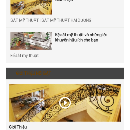
SẮT MỸ THUẬT | SẮT MỸ THUẬT HẢI DƯƠNG
Kệ sắt mỹ thuật và những lời
khuyên hữu ích cho bạn
kế sắt mỹ thuật
GIỚI THIỆU NỔI BẬT
Giới Thiệu