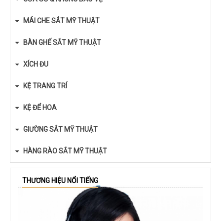
MÁI CHE SẮT MỸ THUẬT
BÀN GHẾ SẮT MỸ THUẬT
XÍCH ĐU
KỆ TRANG TRÍ
KỆ ĐỂ HOA
GIƯỜNG SẮT MỸ THUẬT
HÀNG RÀO SẮT MỸ THUẬT
THƯƠNG HIỆU NỔI TIẾNG