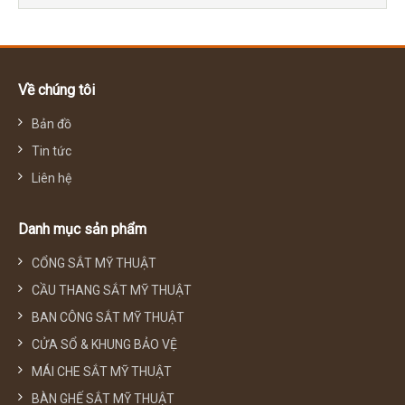
Về chúng tôi
Bản đồ
Tin tức
Liên hệ
Danh mục sản phẩm
CỔNG SẮT MỸ THUẬT
CẦU THANG SẮT MỸ THUẬT
BAN CÔNG SẮT MỸ THUẬT
CỬA SỔ & KHUNG BẢO VỆ
MÁI CHE SẮT MỸ THUẬT
BÀN GHẾ SẮT MỸ THUẬT