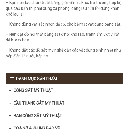
– Bạn nên lau chùi kệ sắt bằng giẻ mền và khô; trừ trường hợp kệ
quá cáu bẩn thì phải dùng xà phòng loãng lau rửa rồi dùng khăn
khô lau lại.
– Không dùng vật sắc nhọn để cọ, cào bề mặt vật dụng bằng sắt.
– Nên đặt đồ nội thất bằng sắt ở nơi khô ráo, tránh ẩm ướt vì rất
dễ bị oxy hóa.
– Không đặt các đồ sắt mỹ nghệ gần các vật dụng sinh nhiệt như
bếp điện, lò sưởi, bếp ga.
DANH MỤC SẢN PHẨM
CỔNG SẮT MỸ THUẬT
CẦU THANG SẮT MỸ THUẬT
BAN CÔNG SẮT MỸ THUẬT
CỬA SỔ & KHUNG BẢO VỆ