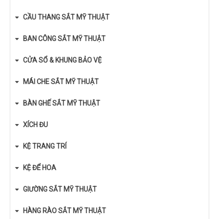
CẦU THANG SẮT MỸ THUẬT
BAN CÔNG SẮT MỸ THUẬT
CỬA SỔ & KHUNG BẢO VỆ
MÁI CHE SẮT MỸ THUẬT
BÀN GHẾ SẮT MỸ THUẬT
XÍCH ĐU
KỆ TRANG TRÍ
KỆ ĐỂ HOA
GIƯỜNG SẮT MỸ THUẬT
HÀNG RÀO SẮT MỸ THUẬT