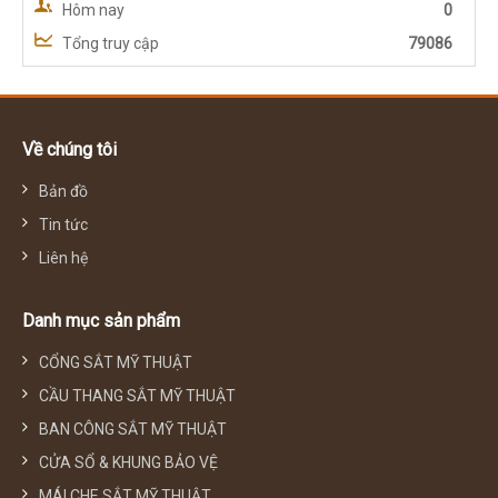
Hôm nay
0
Tổng truy cập
79086
Về chúng tôi
Bản đồ
Tin tức
Liên hệ
Danh mục sản phẩm
CỔNG SẮT MỸ THUẬT
CẦU THANG SẮT MỸ THUẬT
BAN CÔNG SẮT MỸ THUẬT
CỬA SỔ & KHUNG BẢO VỆ
MÁI CHE SẮT MỸ THUẬT