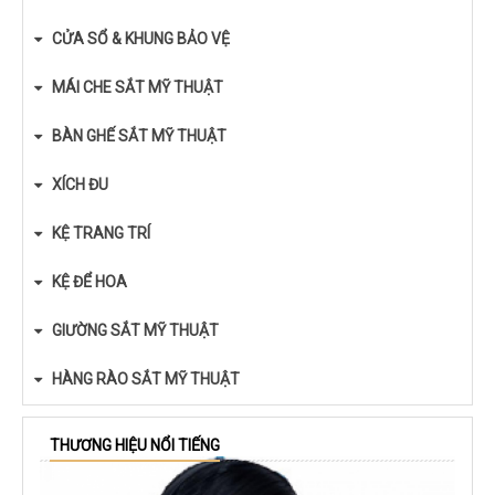
CỬA SỔ & KHUNG BẢO VỆ
MÁI CHE SẮT MỸ THUẬT
BÀN GHẾ SẮT MỸ THUẬT
XÍCH ĐU
KỆ TRANG TRÍ
KỆ ĐỂ HOA
GIƯỜNG SẮT MỸ THUẬT
HÀNG RÀO SẮT MỸ THUẬT
THƯƠNG HIỆU NỔI TIẾNG