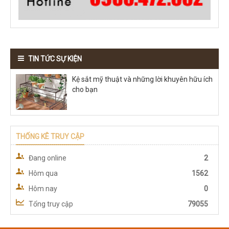
TIN TỨC SỰ KIỆN
Kệ sắt mỹ thuật và những lời khuyên hữu ích
cho bạn
THỐNG KÊ TRUY CẬP
Đang online
2
Hôm qua
1562
Hôm nay
0
Tổng truy cập
79055