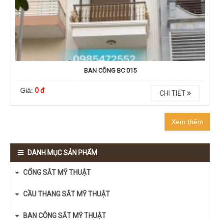
BAN CÔNG BC 015
Giá:
0 đ
CHI TIẾT
Xem thêm
DANH MỤC SẢN PHẨM
CỔNG SẮT MỸ THUẬT
CẦU THANG SẮT MỸ THUẬT
BAN CÔNG SẮT MỸ THUẬT