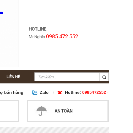
HOTLINE
0985.472.552
Mr.Nghĩa
LIÊN HỆ
rợ bán hàng
Zalo
Hotline:
0985472552 -
AN TOÀN