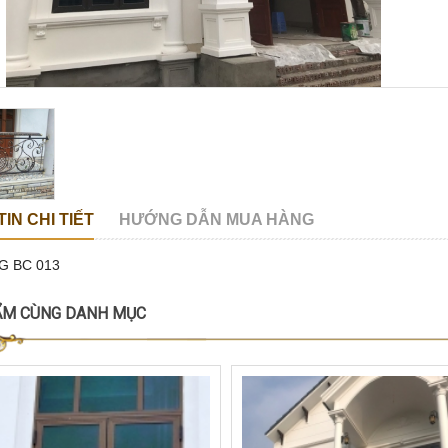
IN CHI TIẾT
HƯỚNG DẪN MUA HÀNG
G BC 013
ẨM CÙNG DANH MỤC