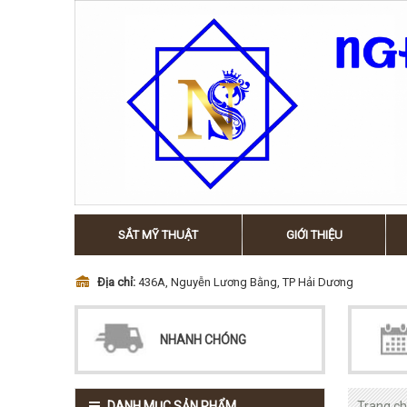
SẮT MỸ THUẬT
GIỚI THIỆU
Địa chỉ:
436A, Nguyễn Lương Bằng, TP Hải Dương
NHANH CHÓNG
DANH MỤC SẢN PHẨM
Trang c