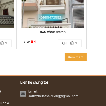
BAN CÔNG BC 015
Giá:
0 đ
IẾT
CHI TIẾT
Xem thêm
Liên hệ chúng tôi
ễn
Email :
satmythuathaiduong@gmail.com
.Nghĩa