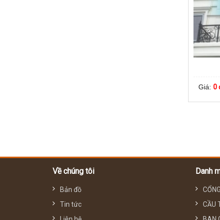
Giá:
0 
Về chúng tôi
Danh 
Bản đồ
CỔNG
Tin tức
CẦU 
Liên hệ
BAN 