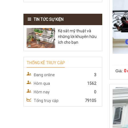
TIN TỨC SỰ KIỆN
Kệ sắt mỹ thuật và
những lời khuyên hữu
ích cho bạn
THỐNG KÊ TRUY CẬP
Giá:
0 
Đang online
3
Hôm qua
1562
Hôm nay
0
Tổng truy cập
79105