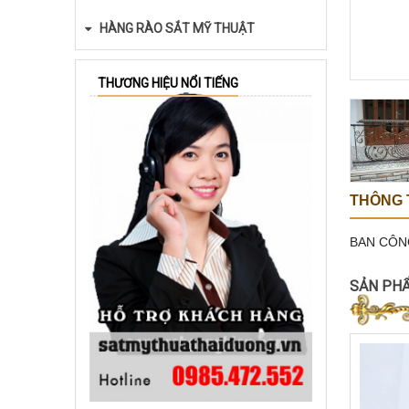
HÀNG RÀO SẮT MỸ THUẬT
THƯƠNG HIỆU NỔI TIẾNG
THÔNG T
BAN CÔN
SẢN PH