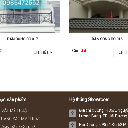
BAN CÔNG BC 017
BAN CÔNG BC 016
đ
Giá:
0 đ
CHI TIẾT
CHI T
mục sản phẩm
Hệ thống Showroom
 SẮT MỸ THUẬT
Địa chỉ Xưởng : 436A, Nguy
Lương Bằng, TP Hải Dương
THANG SẮT MỸ THUẬT
Hải Dương: 0985472552 Mr
CÔNG SẮT MỸ THUẬT