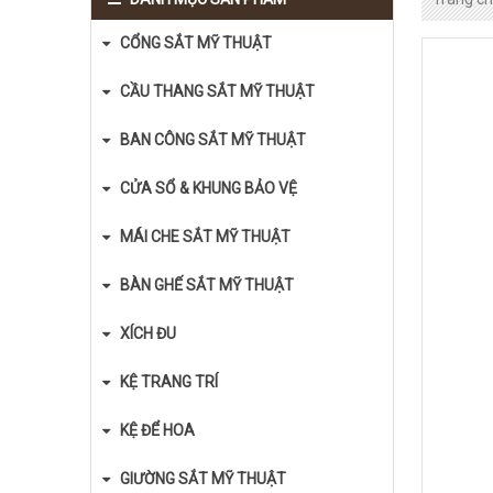
CỔNG SẮT MỸ THUẬT
CẦU THANG SẮT MỸ THUẬT
BAN CÔNG SẮT MỸ THUẬT
CỬA SỔ & KHUNG BẢO VỆ
MÁI CHE SẮT MỸ THUẬT
BÀN GHẾ SẮT MỸ THUẬT
XÍCH ĐU
KỆ TRANG TRÍ
KỆ ĐỂ HOA
GIƯỜNG SẮT MỸ THUẬT