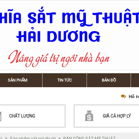
SẢN PHẨM
TIN TỨC
BẢN ĐỒ
Hỗ t
CHẤT LƯỢNG
GIÁ CẢ HỢP LÝ
hủ
Sản phẩm sắt mỹ thuật
BAN CÔNG SẮT MỸ THUẬT