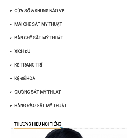
CỬA SỔ & KHUNG BẢO VỆ
MÁI CHE SẮT MỸ THUẬT
BÀN GHẾ SẮT MỸ THUẬT
XÍCH ĐU
KỆ TRANG TRÍ
KỆ ĐỂ HOA
GIƯỜNG SẮT MỸ THUẬT
HÀNG RÀO SẮT MỸ THUẬT
THƯƠNG HIỆU NỔI TIẾNG