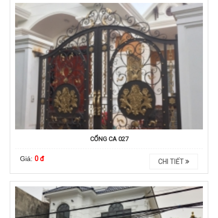
CỔNG CA 027
Giá:
0 đ
CHI TIẾT