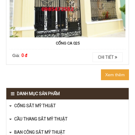
CỔNG CA 025
Giá:
0 đ
CHI TIẾT
Xem thêm
DANH MỤC SẢN PHẨM
CỔNG SẮT MỸ THUẬT
CẦU THANG SẮT MỸ THUẬT
BAN CÔNG SẮT MỸ THUẬT