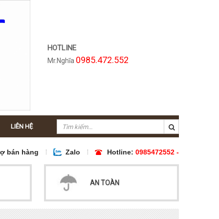
HOTLINE
0985.472.552
Mr.Nghĩa
LIÊN HỆ
rợ bán hàng
Zalo
Hotline:
0985472552 -
AN TOÀN