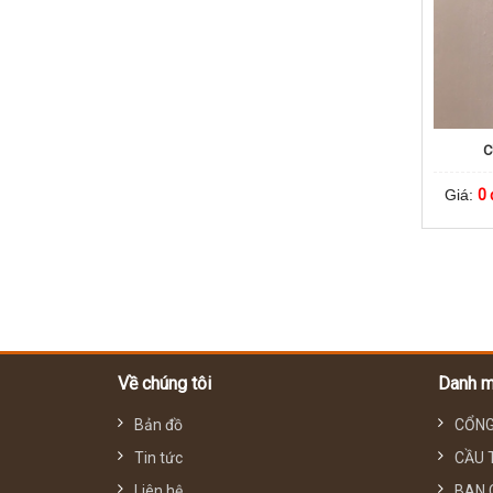
C
Giá:
0 
Về chúng tôi
Danh 
Bản đồ
CỔNG
Tin tức
CẦU 
Liên hệ
BAN 