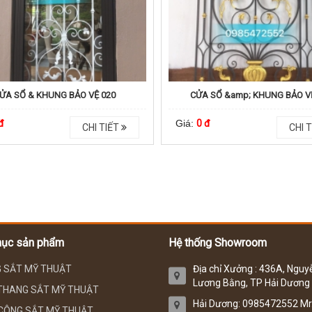
ỬA SỔ & KHUNG BẢO VỆ 020
CỬA SỔ &amp; KHUNG BẢO V
đ
Giá:
0 đ
CHI TIẾT
CHI T
mục sản phẩm
Hệ thống Showroom
 SẮT MỸ THUẬT
Địa chỉ Xưởng : 436A, Nguy
Lương Bằng, TP Hải Dương
THANG SẮT MỸ THUẬT
Hải Dương: 0985472552 Mr
CÔNG SẮT MỸ THUẬT