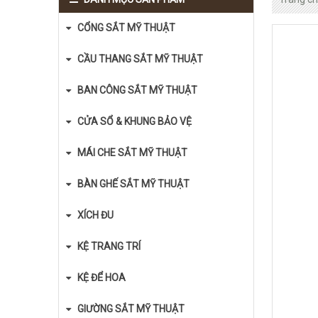
CỔNG SẮT MỸ THUẬT
CẦU THANG SẮT MỸ THUẬT
BAN CÔNG SẮT MỸ THUẬT
CỬA SỔ & KHUNG BẢO VỆ
MÁI CHE SẮT MỸ THUẬT
BÀN GHẾ SẮT MỸ THUẬT
XÍCH ĐU
KỆ TRANG TRÍ
KỆ ĐỂ HOA
GIƯỜNG SẮT MỸ THUẬT