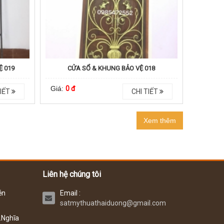
Ệ 019
CỬA SỔ & KHUNG BẢO VỆ 018
Giá:
0 đ
IẾT
CHI TIẾT
Xem thêm
Liên hệ chúng tôi
ễn
Email :
satmythuathaiduong@gmail.com
.Nghĩa