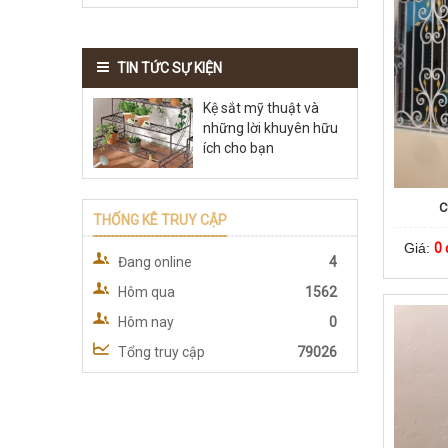
TIN TỨC SỰ KIỆN
Kệ sắt mỹ thuật và
những lời khuyên hữu
ích cho bạn
C
THỐNG KÊ TRUY CẬP
Giá:
0 
Đang online
4
Hôm qua
1562
Hôm nay
0
Tổng truy cập
79026