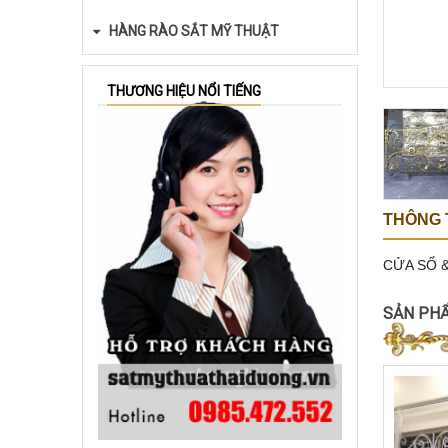
HÀNG RÀO SẮT MỸ THUẬT
THƯƠNG HIỆU NỔI TIẾNG
THÔNG T
CỬA SỔ 
SẢN PH