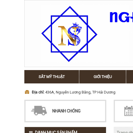
SẮT MỸ THUẬT
GIỚI THIỆU
Địa chỉ:
436A, Nguyễn Lương Bằng, TP Hải Dương
NHANH CHÓNG
DANH MỤC SẢN PHẨM
Trang c