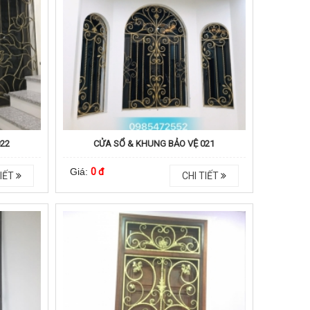
022
CỬA SỔ & KHUNG BẢO VỆ 021
Giá:
0 đ
IẾT
CHI TIẾT