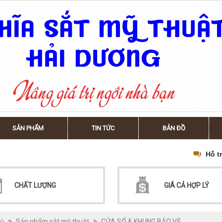
SẢN PHẨM
TIN TỨC
BẢN ĐỒ
Hỗ t
CHẤT LƯỢNG
GIÁ CẢ HỢP LÝ
hủ
Sản phẩm sắt mỹ thuật
CỬA SỔ & KHUNG BẢO VỆ