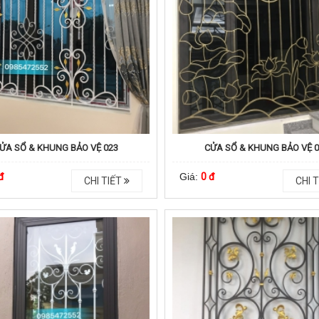
ỬA SỔ & KHUNG BẢO VỆ 023
CỬA SỔ & KHUNG BẢO VỆ 
đ
Giá:
0 đ
CHI TIẾT
CHI T