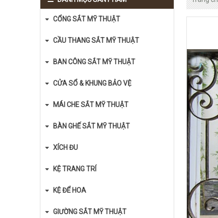
CỔNG SẮT MỸ THUẬT
CẦU THANG SẮT MỸ THUẬT
BAN CÔNG SẮT MỸ THUẬT
CỬA SỔ & KHUNG BẢO VỆ
MÁI CHE SẮT MỸ THUẬT
BÀN GHẾ SẮT MỸ THUẬT
XÍCH ĐU
KỆ TRANG TRÍ
KỆ ĐỂ HOA
GIƯỜNG SẮT MỸ THUẬT