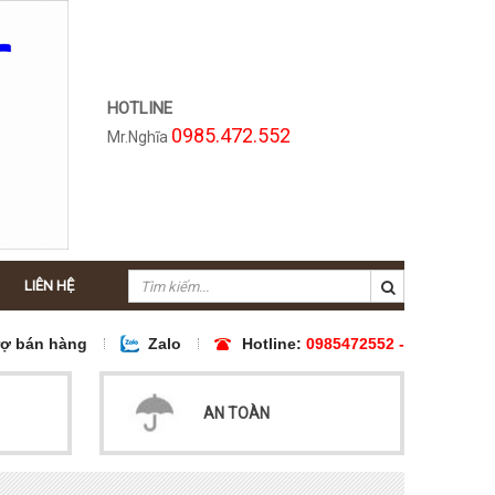
HOTLINE
0985.472.552
Mr.Nghĩa
LIÊN HỆ
rợ bán hàng
Zalo
Hotline:
0985472552 -
AN TOÀN