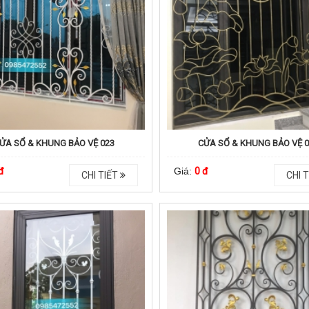
ỬA SỔ & KHUNG BẢO VỆ 023
CỬA SỔ & KHUNG BẢO VỆ 
đ
Giá:
0 đ
CHI TIẾT
CHI T