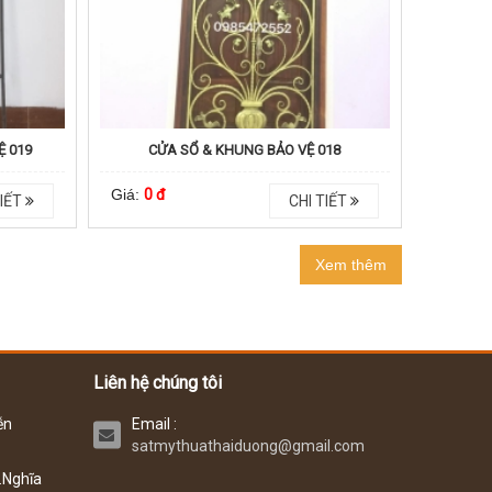
Ệ 019
CỬA SỔ & KHUNG BẢO VỆ 018
Giá:
0 đ
IẾT
CHI TIẾT
Xem thêm
Liên hệ chúng tôi
ễn
Email :
satmythuathaiduong@gmail.com
.Nghĩa