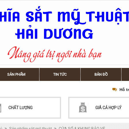
SẢN PHẨM
TIN TỨC
BẢN ĐỒ
Hỗ t
CHẤT LƯỢNG
GIÁ CẢ HỢP LÝ
hủ
Sản phẩm sắt mỹ thuật
CỬA SỔ & KHUNG BẢO VỆ