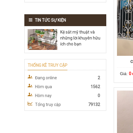
TIN TỨC SỰ KIỆN
Kệ sắt mỹ thuật và
những lời khuyên hữu
ích cho bạn
C
THỐNG KÊ TRUY CẬP
Giá:
0 
Đang online
2
Hôm qua
1562
Hôm nay
0
Tổng truy cập
79132