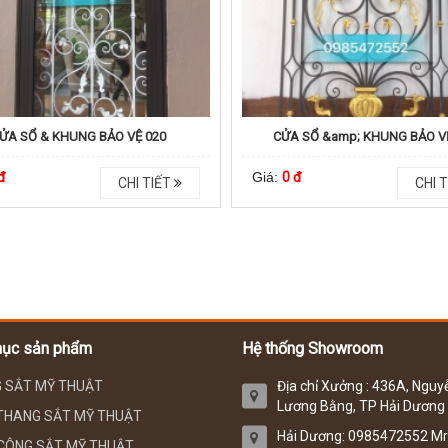
ỬA SỔ & KHUNG BẢO VỆ 020
CỬA SỔ &amp; KHUNG BẢO V
đ
Giá:
0 đ
CHI TIẾT
CHI T
mục sản phẩm
Hệ thống Showroom
 SẮT MỸ THUẬT
Địa chỉ Xưởng : 436A, Nguy
Lương Bằng, TP Hải Dương
THANG SẮT MỸ THUẬT
Hải Dương: 0985472552 Mr
CÔNG SẮT MỸ THUẬT