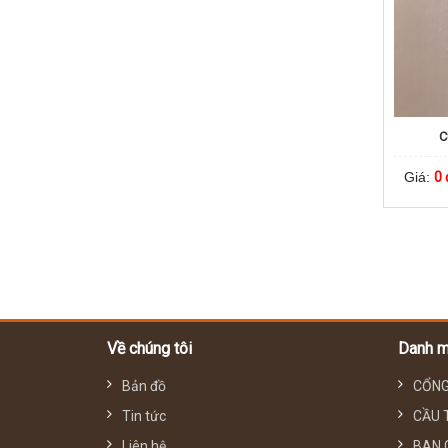
C
Giá:
0 
Về chúng tôi
Danh 
Bản đồ
CỔNG
Tin tức
CẦU 
Liên hệ
BAN 