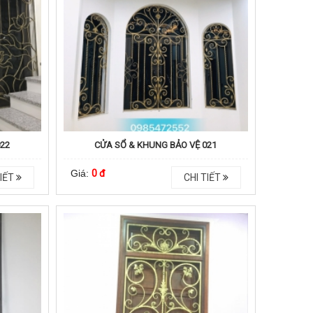
022
CỬA SỔ & KHUNG BẢO VỆ 021
Giá:
0 đ
IẾT
CHI TIẾT