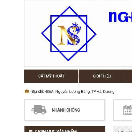
SẮT MỸ THUẬT
GIỚI THIỆU
Địa chỉ:
436A, Nguyễn Lương Bằng, TP Hải Dương
NHANH CHÓNG
DANH MỤC SẢN PHẨM
Trang c