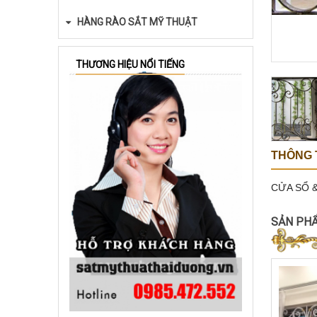
HÀNG RÀO SẮT MỸ THUẬT
THƯƠNG HIỆU NỔI TIẾNG
THÔNG T
CỬA SỔ 
SẢN PH