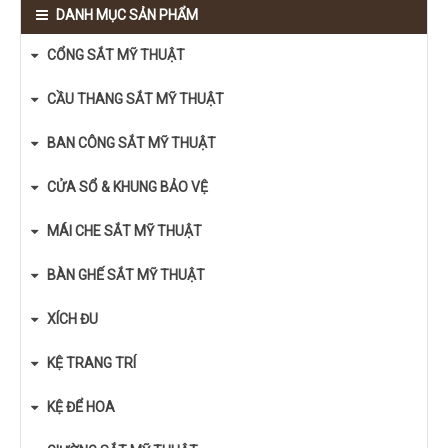
DANH MỤC SẢN PHẨM
CỔNG SẮT MỸ THUẬT
CẦU THANG SẮT MỸ THUẬT
BAN CÔNG SẮT MỸ THUẬT
CỬA SỔ & KHUNG BẢO VỆ
MÁI CHE SẮT MỸ THUẬT
BÀN GHẾ SẮT MỸ THUẬT
XÍCH ĐU
KỆ TRANG TRÍ
KỆ ĐỂ HOA