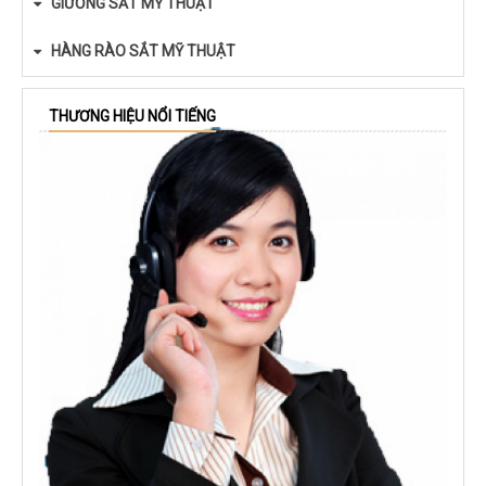
GIƯỜNG SẮT MỸ THUẬT
HÀNG RÀO SẮT MỸ THUẬT
THƯƠNG HIỆU NỔI TIẾNG