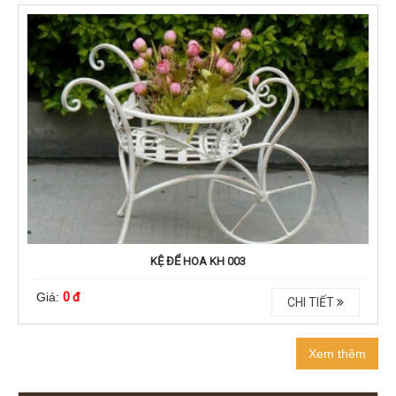
KỆ ĐỂ HOA KH 003
Giá:
0 đ
CHI TIẾT
Xem thêm